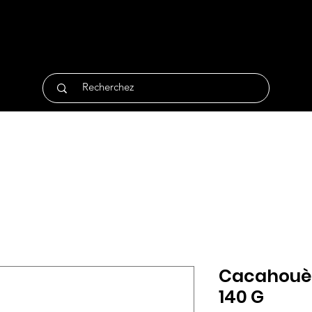
tique
Traiteur
Surgelés
Bio
Non Alimentair
Cacahouèt
140 G