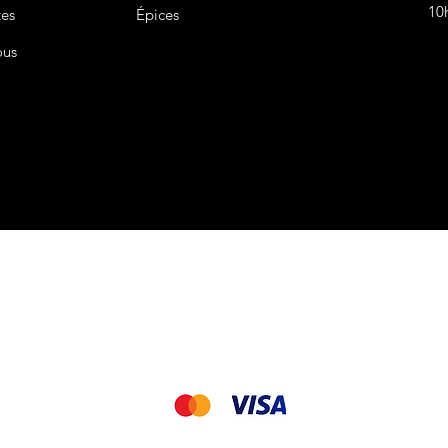
10
tes
Épices
ous
CGV&CGU
Nous acceptons les modes de paiement suivant