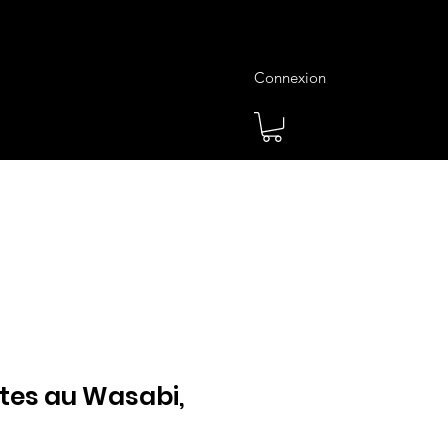
Connexion
es
Meilleures Ventes
Plus
es au Wasabi,