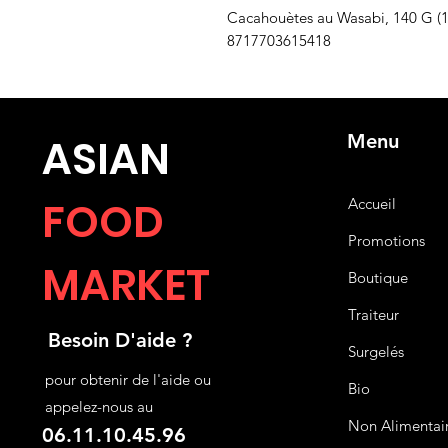
Cacahouètes au Wasabi, 140 G (1
8717703615418
Menu
ASIA
N
FOOD
Accueil
Promotions
MARKET
Boutique
Traiteur
Besoin D'aide ?
Surgelés
pour obtenir de l'aide ou
Bio
appelez-nous au
Non Alimentai
06.11.10.45.96