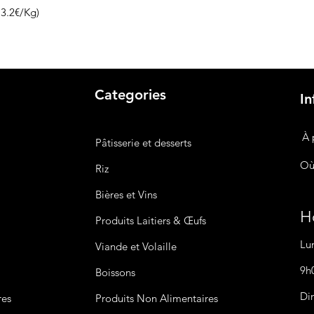
3.2€/Kg)
Categories
In
À 
Pâtisserie et desserts
Où
Riz
Bières
et Vins
Ho
Produits Laitiers &
Œufs
Lu
Viande et Volaille
9h
Boissons
Di
res
Produits Non
Alimentaires