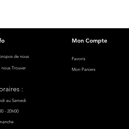
fo
Mon Compte
propos de nous
Favoris
 nous Trouver
Mon Paniers
raires :
ndi au Samedi
00 - 20h00
manche