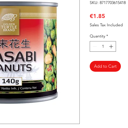
SKU: 8717703615418
Price
€1.85
Sales Tax Included
Quantity
*
Add to Cart