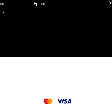
10
tes
Épices
ous
CGV&CGU
Nous acceptons les modes de paiement suivant