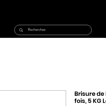
tique
Traiteur
Surgelés
Bio
Non Alimentair
Brisure de
fois, 5 KG 