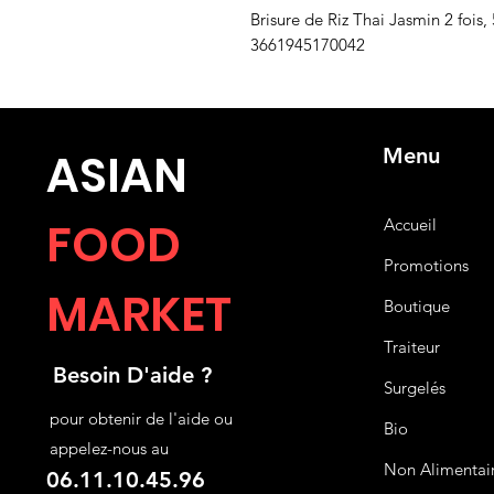
Brisure de Riz Thai Jasmin 2 fois
3661945170042
Menu
ASIA
N
FOOD
Accueil
Promotions
MARKET
Boutique
Traiteur
Besoin D'aide ?
Surgelés
pour obtenir de l'aide ou
Bio
appelez-nous au
Non Alimentai
06.11.10.45.96