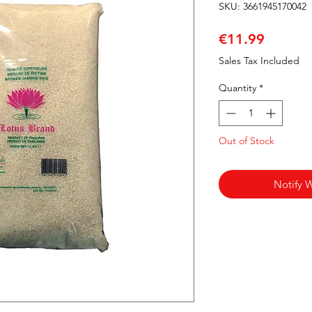
SKU: 3661945170042
Price
€11.99
Sales Tax Included
Quantity
*
Out of Stock
Notify 