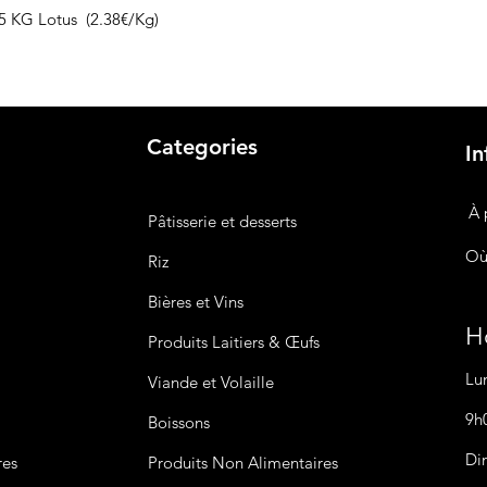
, 5 KG Lotus (2.38€/Kg)
Categories
In
À 
Pâtisserie et desserts
Où
Riz
Bières
et Vins
Ho
Produits Laitiers &
Œufs
Lu
Viande et Volaille
9h
Boissons
Di
res
Produits Non
Alimentaires