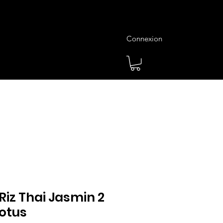
Connexion
es
Meilleures Ventes
Plus
 Riz Thai Jasmin 2
Lotus