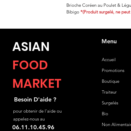
Brioche Coréen au Poulet & Légu
Bibigo
*(Produit surgelé, ne peut
Menu
ASIA
N
FOOD
Accueil
Promotions
MARKET
Boutique
Traiteur
Besoin D'aide ?
Surgelés
pour obtenir de l'aide ou
Bio
appelez-nous au
Non Alimentai
06.11.10.45.96