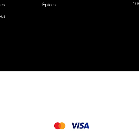
10
tes
Épices
ous
CGV&CGU
Nous acceptons les modes de paiement suivant