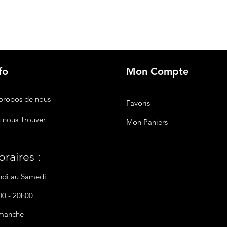
fo
Mon Compte
propos de nous
Favoris
 nous Trouver
Mon Paniers
raires :
ndi au Samedi
00 - 20h00
manche