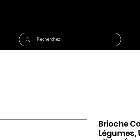
tique
Traiteur
Surgelés
Bio
Non Alimentair
Brioche Co
Légumes, 