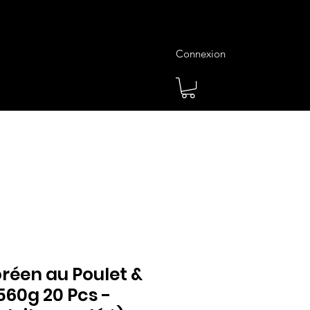
Connexion
es
Meilleures Ventes
Plus
réen au Poulet &
560g 20 Pcs -