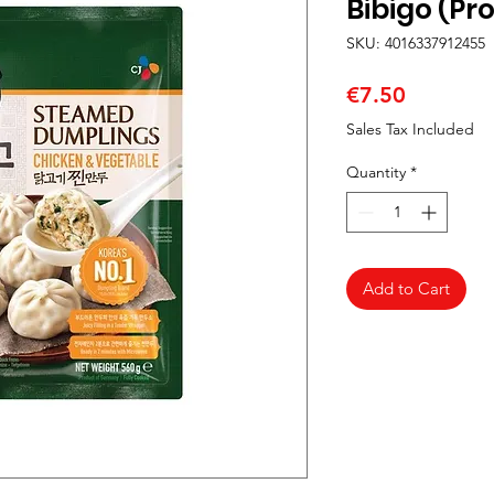
Bibigo (Pro
SKU: 4016337912455
Price
€7.50
Sales Tax Included
Quantity
*
Add to Cart