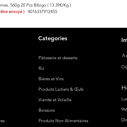
mes, 560g 20 Pcs Bibigo ( 13.39€/Kg )
 être envoyé )
4016337912455
Categories
In
À 
Pâtisserie et desserts
Où
Riz
Bières
et Vins
Ho
Produits Laitiers &
Œufs
Lu
Viande et Volaille
9h
Boissons
Di
res
Produits Non
Alimentaires