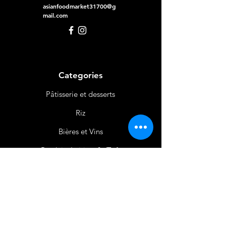
asianfoodmarket31700@g
mail.com
Categories
Pâtisserie et desserts
Riz
Bières
et Vins
Produits Laitiers &
Œufs
Viande et Volaille
Boissons
Produits Non
Alimentaires
Épices