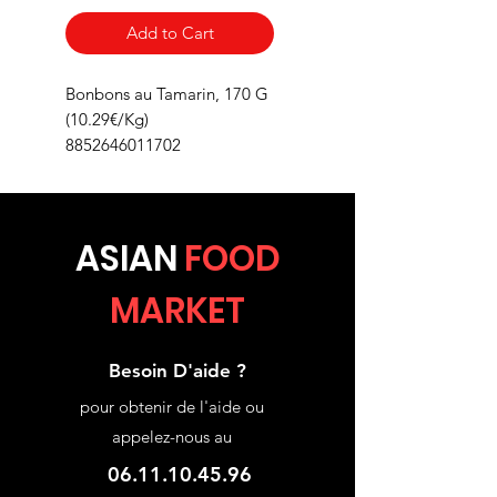
Add to Cart
Bonbons au Tamarin, 170 G
(10.29€/Kg)
8852646011702
ASIA
N
FOOD
MARKET
Besoin D'aide ?
pour obtenir de l'aide ou
appelez-nous au
06.11.10.45.96