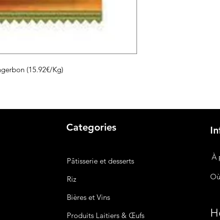
gerbon (15.92€/Kg)
Categories
In
À 
Pâtisserie et desserts
Où
Riz
Bières
et Vins
Ho
Produits Laitiers &
Œufs