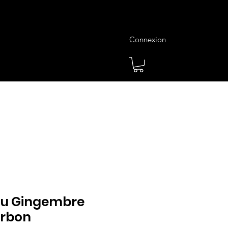
Connexion
es
Meilleures Ventes
Plus
au Gingembre
erbon