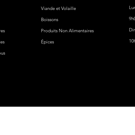
Lu
Viande et Volaille
9h
Boissons
Di
res
Produits Non
Alimentaires
10
tes
Épices
ous
CGV&CGU