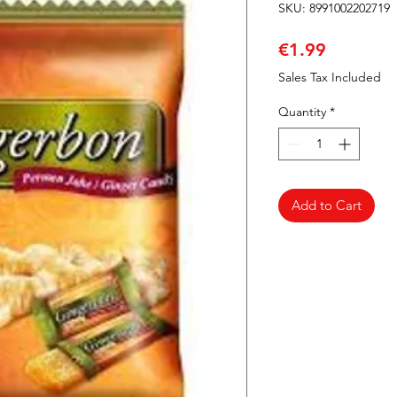
SKU: 8991002202719
Price
€1.99
Sales Tax Included
Quantity
*
Add to Cart