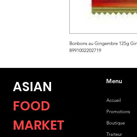
Bonbons au Gingembre 125g Gin
8991002202719
Menu
ASIA
N
FOOD
Accueil
Promotions
MARKET
Boutique
Traiteur