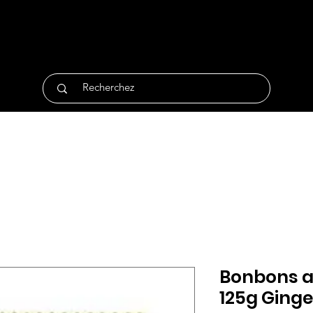
tique
Traiteur
Surgelés
Bio
Non Alimentair
Bonbons 
125g Ging