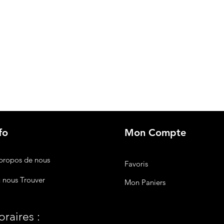
fo
Mon Compte
propos de nous
Favoris
 nous Trouver
Mon Paniers
raires :