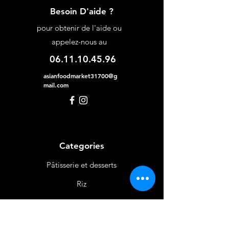
Besoin D'aide ?
pour obtenir de l'aide ou
appelez-nous au
06.11.10.45.96
asianfoodmarket31700@g
mail.com
Categories
Pâtisserie et desserts
Riz
Bières
et Vins
Produits Laitiers &
Œufs