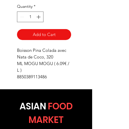
Quantity
*
Add to Cart
Boisson Pina Colada avec
Nata de Coco, 320
ML MOGU MOGU ( 6.09€ /
L )
8850389113486
ASIA
N
FOOD
MARKET