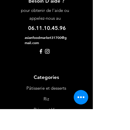
Besoin D'aide ?
pour obtenir de l'aide ou
appelez-nous au
06.11.10.45.96
asianfoodmarket31700@g
mail.com
Categories
Pâtisserie et desserts
Riz
Bières
et Vins
Produits Laitiers &
Œufs