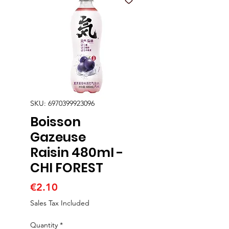
SKU: 6970399923096
Boisson
Gazeuse
Raisin 480ml -
CHI FOREST
Price
€2.10
Sales Tax Included
Quantity
*