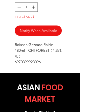
Out of Stock
Notify When Available
Boisson Gazeuse Raisin
480ml - CHI FOREST ( 4.37€
/L )
6970399923096
ASIA
N
FOOD
MARKET