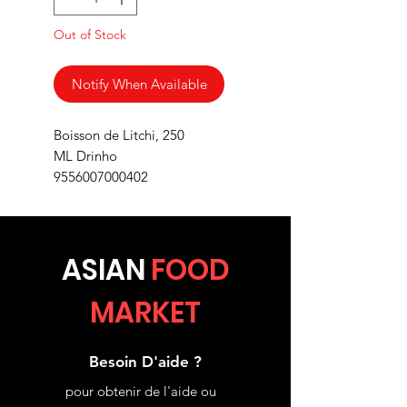
Out of Stock
Notify When Available
Boisson de Litchi, 250
ML Drinho
9556007000402
ASIA
N
FOOD
MARKET
Besoin D'aide ?
pour obtenir de l'aide ou