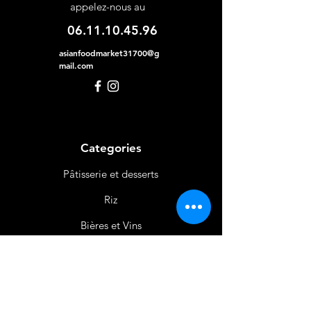
appelez-nous au
06.11.10.45.96
asianfoodmarket31700@g
mail.com
Categories
Pâtisserie et desserts
Riz
Bières
et Vins
Produits Laitiers &
Œufs
Viande et Volaille
Boissons