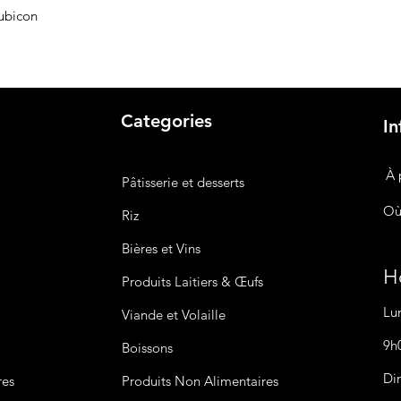
ubicon
Categories
In
À 
Pâtisserie et desserts
Où
Riz
Bières
et Vins
Ho
Produits Laitiers &
Œufs
Lu
Viande et Volaille
9h
Boissons
Di
res
Produits Non
Alimentaires