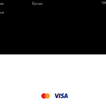
10
tes
Épices
ous
CGV&CGU
Nous acceptons les modes de paiement suivant