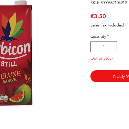
SKU: 5000382104919
Price
€3.50
Sales Tax Included
Quantity
*
Out of Stock
Notify 