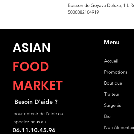
Boisson de Goyave Deluxe, 1 L R
5000382104919
Menu
ASIA
N
FOOD
Accueil
Promotions
MARKET
Boutique
Traiteur
Besoin D'aide ?
Surgelés
pour obtenir de l'aide ou
Bio
appelez-nous au
Non Alimentai
06.11.10.45.96