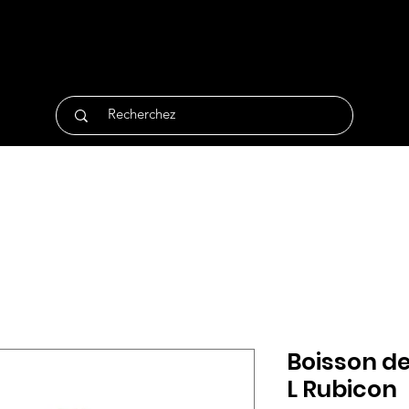
tique
Traiteur
Surgelés
Bio
Non Alimentair
Boisson de
L Rubicon