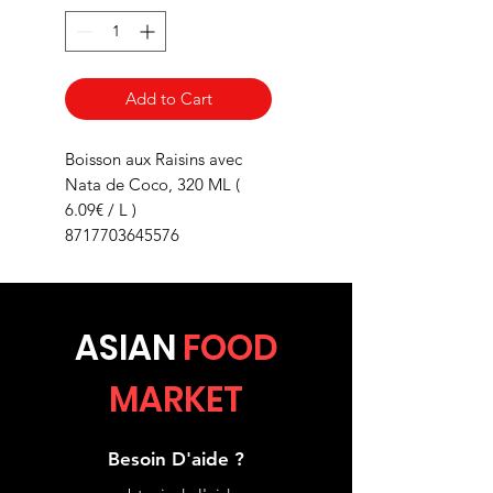
Add to Cart
Boisson aux Raisins avec
Nata de Coco, 320 ML (
6.09€ / L )
8717703645576
ASIA
N
FOOD
MARKET
Besoin D'aide ?