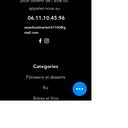
pour obtenir de l'aide ou
appelez-nous au
06.11.10.45.96
asianfoodmarket31700@g
mail.com
Categories
Pâtisserie et desserts
Riz
Bières
et Vins
Produits Laitiers &
Œufs
Viande et Volaille