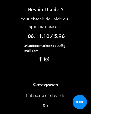
Besoin D'aide ?
pour obtenir de l'aide ou
appelez-nous au
06.11.10.45.96
asianfoodmarket31700@g
mail.com
Categories
Pâtisserie et desserts
Riz
Bières
et Vins
Produits Laitiers &
Œufs