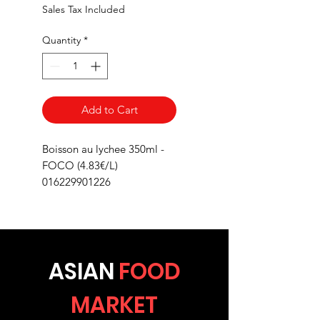
Sales Tax Included
Quantity
*
Add to Cart
Boisson au lychee 350ml -
FOCO (4.83€/L)
016229901226
ASIA
N
FOOD
MARKET