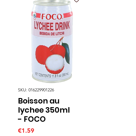
SKU: 016229901226
Boisson au
lychee 350ml
- FOCO
Price
€1.59