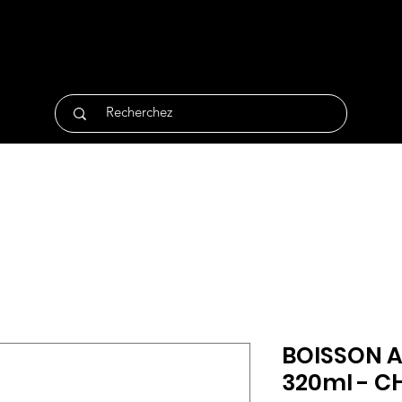
tique
Traiteur
Surgelés
Bio
Non Alimentair
BOISSON A
320ml - C