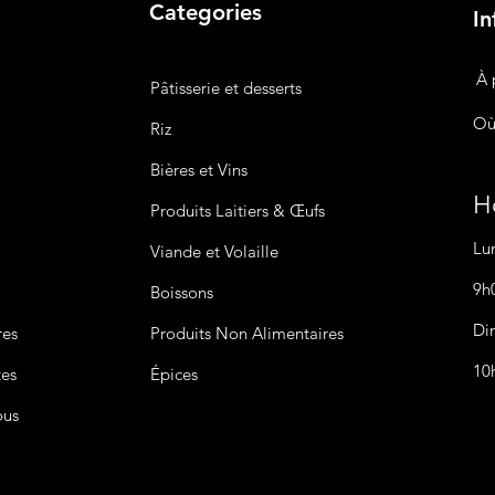
Categories
In
À 
Pâtisserie et desserts
Où
Riz
Bières
et Vins
Ho
Produits Laitiers &
Œufs
Lu
Viande et Volaille
9h
Boissons
Di
res
Produits Non
Alimentaires
10
tes
Épices
ous