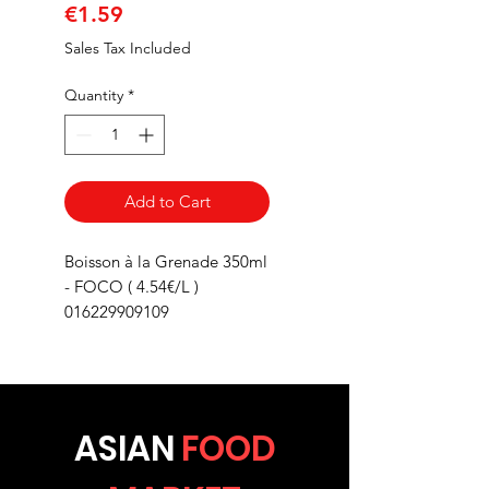
Price
€1.59
Sales Tax Included
Quantity
*
Add to Cart
Boisson à la Grenade 350ml
- FOCO ( 4.54€/L )
016229909109
ASIA
N
FOOD