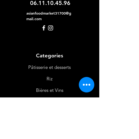
06.11.10.45.96
asianfoodmarket31700@g
mail.com
Categories
Pâtisserie et desserts
Riz
Bières
et Vins
Produits Laitiers &
Œufs
Viande et Volaille
Boissons
Produits Non
Alimentaires