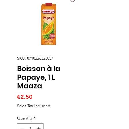
SKU: 8718226323057
Boisson à la
Papaye, 1 L
Maaza
Price
€2.50
Sales Tax Included
Quantity
*