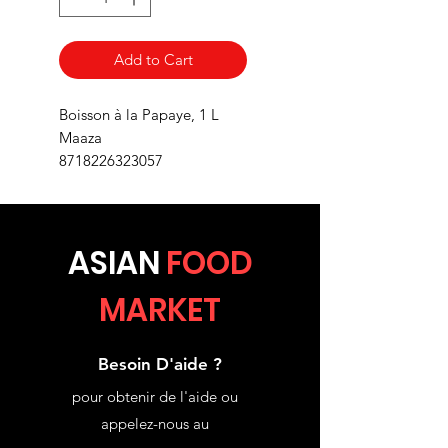
Add to Cart
Boisson à la Papaye, 1 L
Maaza
8718226323057
ASIA
N
FOOD
MARKET
Besoin D'aide ?
pour obtenir de l'aide ou
appelez-nous au