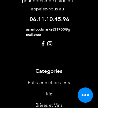
pour obtenir de l'aide ou
appelez-nous au
06.11.10.45.96
asianfoodmarket31700@g
mail.com
Categories
Pâtisserie et desserts
Riz
Bières
et Vins
Produits Laitiers &
Œufs
Viande et Volaille