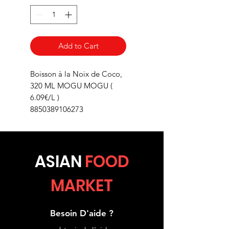
Add to Cart
Boisson à la Noix de Coco,
320 ML MOGU MOGU (
6.09€/L )
8850389106273
ASIA
N
FOOD
MARKET
Besoin D'aide ?