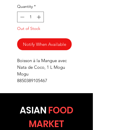
Quantity
*
Out of Stock
Notify When Available
Boisson à la Mangue avec
Nata de Coco, 1 L Mogu
Mogu
8850389105467
ASIA
N
FOOD
MARKET