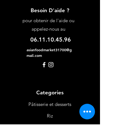
Besoin D'aide ?
pour obtenir de l'aide ou
appelez-nous au
06.11.10.45.96
asianfoodmarket31700@g
mail.com
Categories
Pâtisserie et desserts
Riz
Bières
et Vins
Produits Laitiers &
Œufs