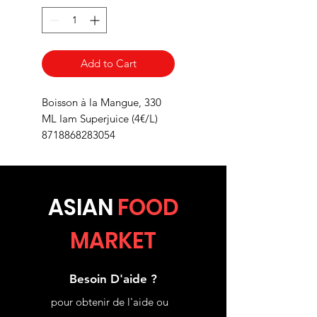
Add to Cart
Boisson à la Mangue, 330
ML Iam Superjuice (4€/L)
8718868283054
ASIA
N
FOOD
MARKET
Besoin D'aide ?
pour obtenir de l'aide ou