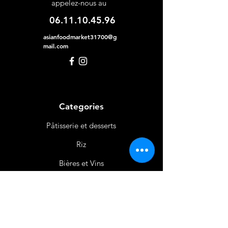
appelez-nous au
06.11.10.45.96
asianfoodmarket31700@g
mail.com
Categories
Pâtisserie et desserts
Riz
Bières
et Vins
Produits Laitiers &
Œufs
Viande et Volaille
Boissons