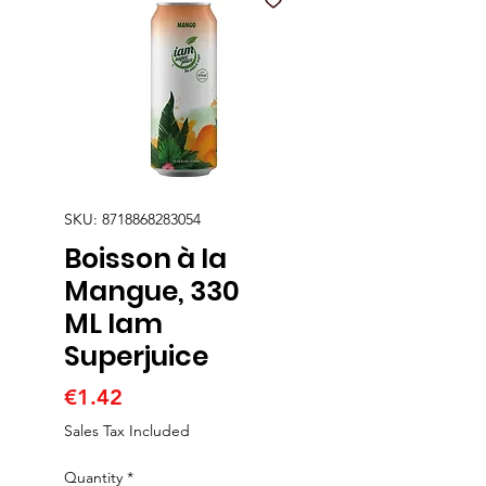
SKU: 8718868283054
Boisson à la
Mangue, 330
ML Iam
Superjuice
Price
€1.42
Sales Tax Included
Quantity
*