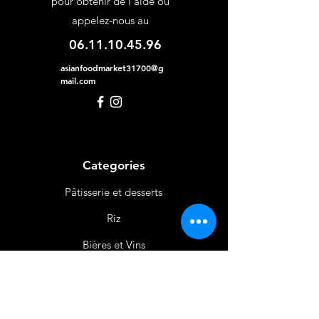
pour obtenir de l'aide ou
appelez-nous au
06.11.10.45.96
asianfoodmarket31700@g
mail.com
Categories
Pâtisserie et desserts
Riz
Bières
et Vins
Produits Laitiers &
Œufs
Viande et Volaille