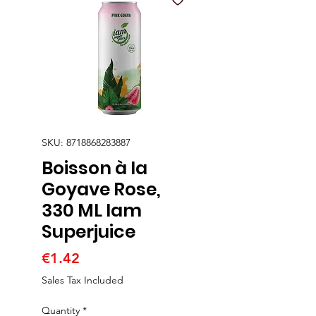
SKU: 8718868283887
Boisson à la
Goyave Rose,
330 ML Iam
Superjuice
Price
€1.42
Sales Tax Included
Quantity
*