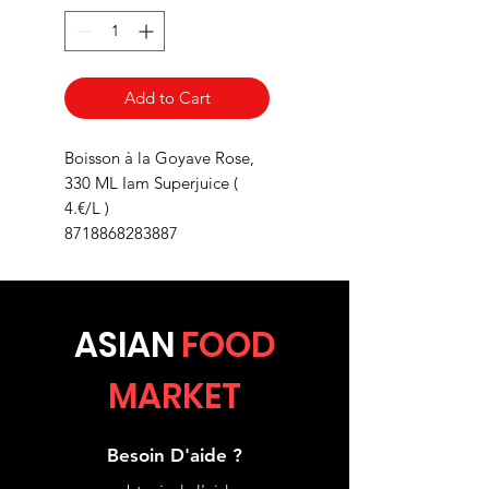
Add to Cart
Boisson à la Goyave Rose,
330 ML Iam Superjuice (
4.€/L )
8718868283887
ASIA
N
FOOD
MARKET
Besoin D'aide ?