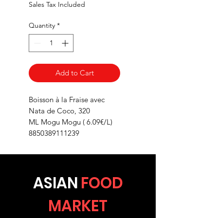
Sales Tax Included
Quantity
*
Add to Cart
Boisson à la Fraise avec
Nata de Coco, 320
ML Mogu Mogu ( 6.09€/L)
8850389111239
ASIA
N
FOOD
MARKET