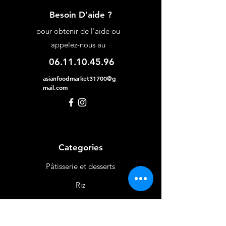
Besoin D'aide ?
pour obtenir de l'aide ou
appelez-nous au
06.11.10.45.96
asianfoodmarket31700@g
mail.com
Categories
Pâtisserie et desserts
Riz
Bières
et Vins
Produits Laitiers &
Œufs