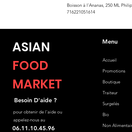
Boisson à l'Ananas, 250 ML Phili
716221051614
Menu
ASIA
N
FOOD
Accueil
Promotions
MARKET
Boutique
Traiteur
Besoin D'aide ?
Surgelés
pour obtenir de l'aide ou
Bio
appelez-nous au
Non Alimentai
06.11.10.45.96