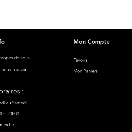
fo
Mon Compte
propos de nous
Favoris
 nous Trouver
Mon Paniers
raires :
ndi au Samedi
00 - 20h00
manche