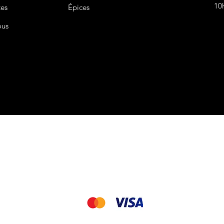
10
tes
Épices
ous
CGV&CGU
Nous acceptons les modes de paiement suivant