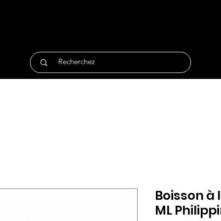
tique
Traiteur
Surgelés
Bio
Non Alimentair
Boisson à 
ML Philipp