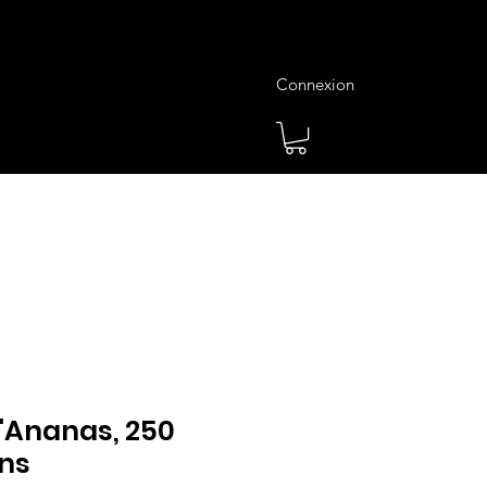
Connexion
es
Meilleures Ventes
Plus
l'Ananas, 250
ins