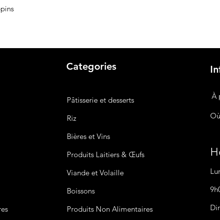
ppins
Categories
In
À 
Pâtisserie et desserts
Où
Riz
Bières
et Vins
Ho
Produits Laitiers &
Œufs
Lu
Viande et Volaille
9h
Boissons
Di
res
Produits Non
Alimentaires