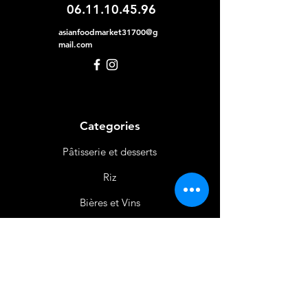
06.11.10.45.96
asianfoodmarket31700@g
mail.com
Categories
Pâtisserie et desserts
Riz
Bières
et Vins
Produits Laitiers &
Œufs
Viande et Volaille
Boissons
Produits Non
Alimentaires