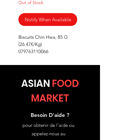
Out of Stock
Notify When Available
Biscuits Chin Hwa, 85 G
(26.47€/Kg)
079763110066
ASIA
N
FOOD
MARKET
Besoin D'aide ?
pour obtenir de l'aide ou
appelez-nous au