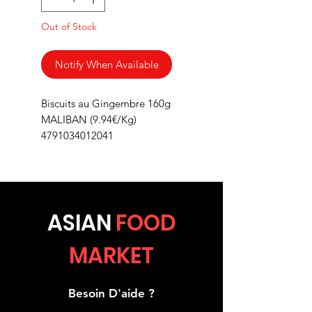
Out of Stock
Notify When Available
Biscuits au Gingembre 160g
MALIBAN (9.94€/Kg)
4791034012041
ASIA
N
FOOD
MARKET
Besoin D'aide ?