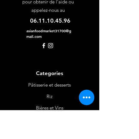
pour obtenir de l'aide ou
appelez-nous au
06.11.10.45.96
asianfoodmarket31700@g
mail.com
Categories
Pâtisserie et desserts
Riz
Bières
et Vins
Produits Laitiers &
Œufs
Viande et Volaille