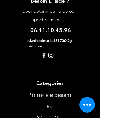
Besoin D'aide ?
pour obtenir de l'aide ou
appelez-nous au
06.11.10.45.96
asianfoodmarket31700@g
mail.com
Categories
Pâtisserie et desserts
Riz
Bières
et Vins
Produits Laitiers &
Œufs