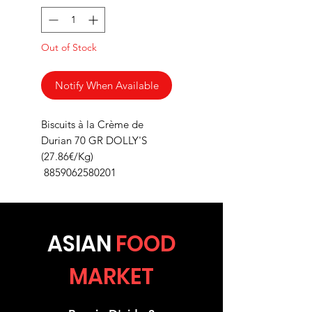
Out of Stock
Notify When Available
Biscuits à la Crème de
Durian 70 GR DOLLY'S
(27.86€/Kg)
8859062580201
ASIA
N
FOOD
MARKET