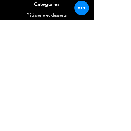
Categories
Pâtisserie et desserts
Riz
Bières
et Vins
Produits Laitiers &
Œufs
Viande et Volaille
Boissons
Produits Non
Alimentaires
Épices
Mon Compte
Favoris
Mon Paniers