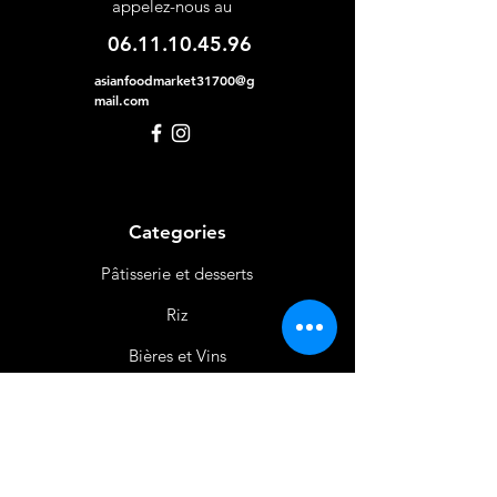
appelez-nous au
06.11.10.45.96
asianfoodmarket31700@g
mail.com
Categories
Pâtisserie et desserts
Riz
Bières
et Vins
Produits Laitiers &
Œufs
Viande et Volaille
Boissons