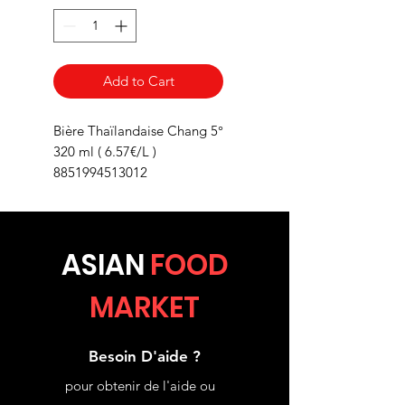
Add to Cart
Bière Thaïlandaise Chang 5°
320 ml ( 6.57€/L )
8851994513012
ASIA
N
FOOD
MARKET
Besoin D'aide ?
pour obtenir de l'aide ou