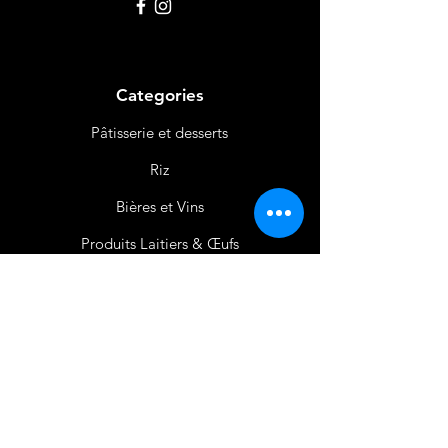
Categories
Pâtisserie et desserts
Riz
Bières
et Vins
Produits Laitiers &
Œufs
Viande et Volaille
Boissons
Produits Non
Alimentaires
Épices