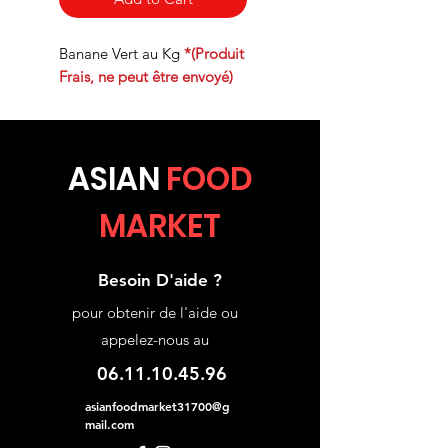
Banane Vert au Kg
*(Produit
Frais, ne peut être envoyé)
ASIA
N
FOOD
MARKET
Besoin D'aide ?
pour obtenir de l'aide ou
appelez-nous au
06.11.10.45.96
asianfoodmarket31700@g
mail.com