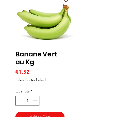
Banane Vert
au Kg
Price
€1.52
Sales Tax Included
Quantity
*
Add to Cart