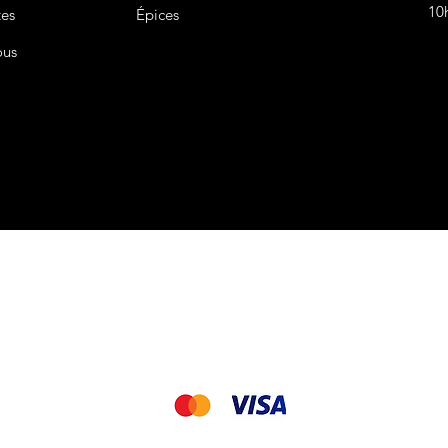
10
tes
Épices
ous
CGV&CGU
Nous acceptons les modes de paiement suivant