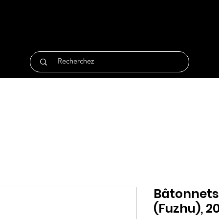
tique
Traiteur
Surgelés
Bio
Non Alimentair
Bâtonnets
(Fuzhu), 2