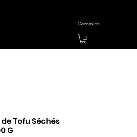
Connexion
es
Meilleures Ventes
Plus
 de Tofu Séchés
00 G