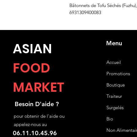
Bâtonnets de Tofu Séchés (Fuzhu)
6931309400083
Menu
ASIA
N
FOOD
Accueil
Promotions
MARKET
Boutique
Traiteur
Besoin D'aide ?
Surgelés
pour obtenir de l'aide ou
Bio
appelez-nous au
Non Alimentai
06.11.10.45.96