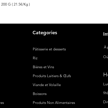
, 200 G ( 21.5€/Kg )
Categories
In
À 
Pâtisserie et desserts
Où
Riz
Bières
et Vins
Ho
Produits Laitiers &
Œufs
Lu
Viande et Volaille
9h
Boissons
Di
res
Produits Non
Alimentaires