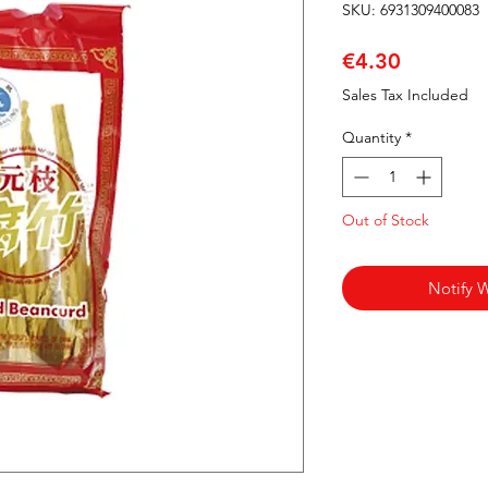
SKU: 6931309400083
Price
€4.30
Sales Tax Included
Quantity
*
Out of Stock
Notify 