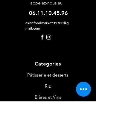
appelez-nous au
06.11.10.45.96
asianfoodmarket31700@g
mail.com
Categories
Pâtisserie et desserts
Riz
Bières
et Vins
Produits Laitiers &
Œufs
Viande et Volaille
Boissons