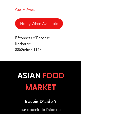
Out of Stock
Notify When Available
Bâtonnets d'Encense
Recharge
8852646001147
ASIA
N
FOOD
MARKET
Besoin D'aide ?
pour obtenir de l'aide ou