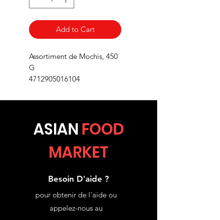
Add to Cart
Assortiment de Mochis, 450
G
4712905016104
ASIA
N
FOOD
MARKET
Besoin D'aide ?
pour obtenir de l'aide ou
appelez-nous au