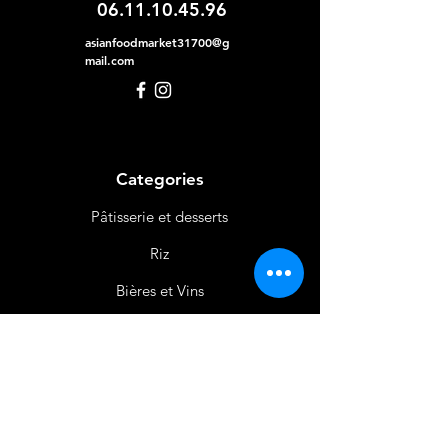
06.11.10.45.96
asianfoodmarket31700@g
mail.com
Categories
Pâtisserie et desserts
Riz
Bières
et Vins
Produits Laitiers &
Œufs
Viande et Volaille
Boissons
Produits Non
Alimentaires