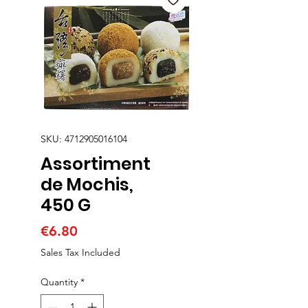
SKU: 4712905016104
Assortiment
de Mochis,
450 G
Price
€6.80
Sales Tax Included
Quantity
*