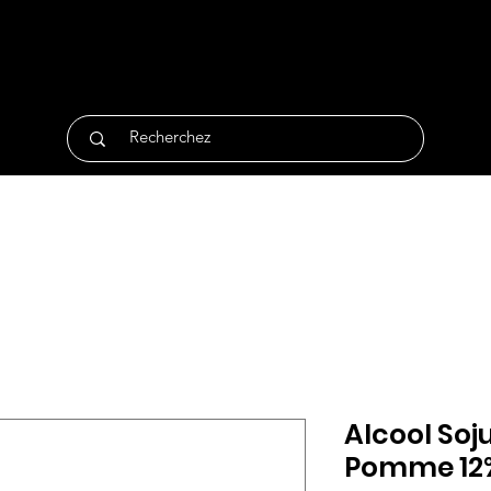
tique
Traiteur
Surgelés
Bio
Non Alimentair
Alcool Soj
Pomme 12