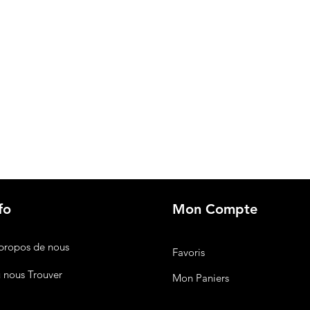
fo
Mon Compte
propos de nous
Favoris
 nous Trouver
Mon Paniers