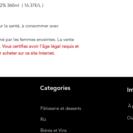
2% 360ml ( 16.37€/L )
ur la santé, à consommer avec
mé par les femmes enceintes. La vente
.
Vous certifiez avoir l’âge légal requis et
 acheter sur ce site Internet.
Categories
In
À 
Pâtisserie et desserts
Où
Riz
Bières
et Vins