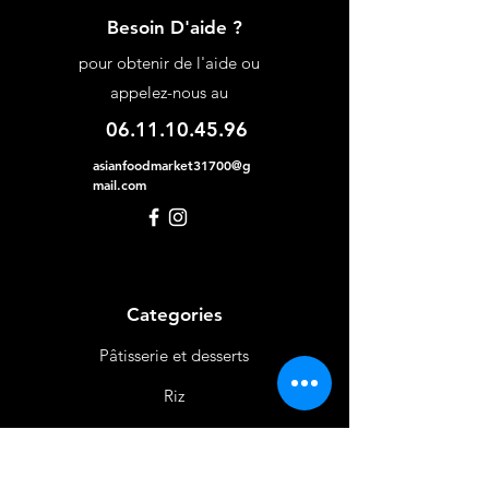
Besoin D'aide ?
pour obtenir de l'aide ou
appelez-nous au
06.11.10.45.96
asianfoodmarket31700@g
mail.com
Categories
Pâtisserie et desserts
Riz
Bières
et Vins
Produits Laitiers &
Œufs