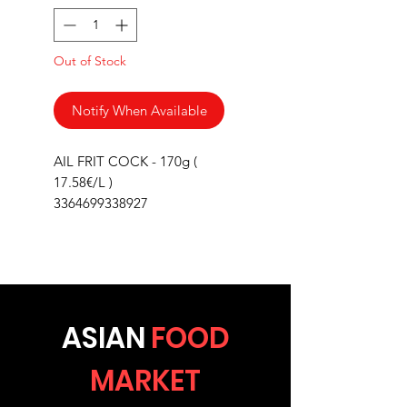
Out of Stock
Notify When Available
AIL FRIT COCK - 170g (
17.58€/L )
3364699338927
ASIA
N
FOOD
MARKET