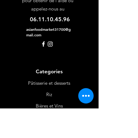
pour obtenir de l'aide ou
appelez-nous au
06.11.10.45.96
asianfoodmarket31700@g
mail.com
Categories
Pâtisserie et desserts
Riz
Bières
et Vins
Produits Laitiers &
Œufs
Viande et Volaille