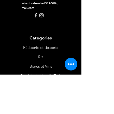
asianfoodmarket31700@g
mail.com
Categories
Pâtisserie et desserts
Riz
Bières
et Vins
Produits Laitiers &
Œufs
Viande et Volaille
Boissons
Produits Non
Alimentaires
Épices