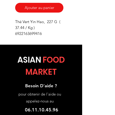
Ajouter au panier
Thé Vert Yin Hao, 227 G (
37.44 / Kg )
6922163699416
ASIA
N
FOOD
MARKET
Besoin D'aide ?
pour obtenir de l'aide ou
appelez-nous au
06.11.10.45.96