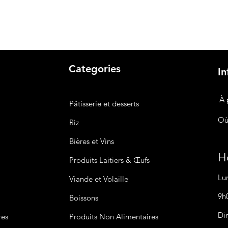
Categories
In
À 
Pâtisserie et desserts
Où
Riz
Bières
et Vins
Ho
Produits Laitiers &
Œufs
Lu
Viande et Volaille
9h
Boissons
Di
res
Produits Non
Alimentaires