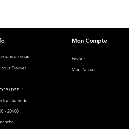
fo
Mon Compte
propos de nous
Favoris
 nous Trouver
Mon Paniers
raires :
ndi au Samedi
00 - 20h00
manche