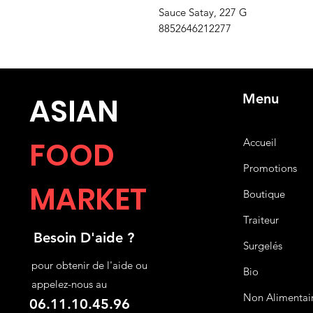
Sauce Satay, 227 G
8852646212277
Menu
ASIA
N
FOOD
Accueil
Promotions
MARKET
Boutique
Traiteur
Besoin D'aide ?
Surgelés
pour obtenir de l'aide ou
Bio
appelez-nous au
Non Alimentai
06.11.10.45.96