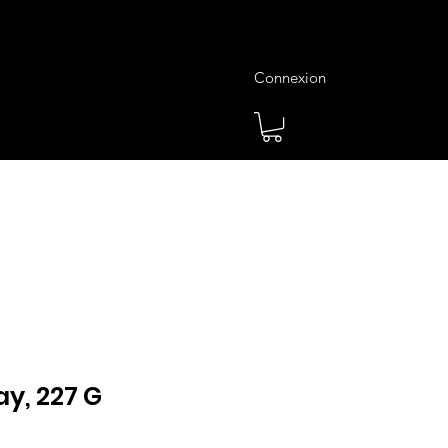
Connexion
es
Meilleures Ventes
Plus
y, 227 G