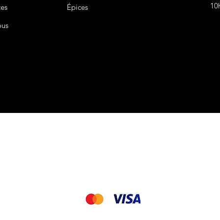
10
tes
Épices
ous
CGV&CGU
Nous acceptons les modes de paiement suivant