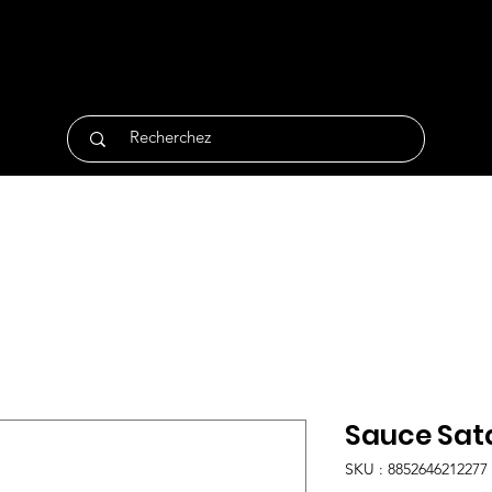
tique
Traiteur
Surgelés
Bio
Non Alimentair
Sauce Sata
SKU : 8852646212277