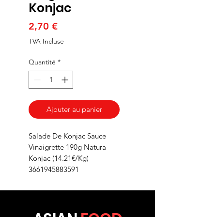
Konjac
Prix
2,70 €
TVA Incluse
Quantité
*
Ajouter au panier
Salade De Konjac Sauce
Vinaigrette 190g Natura
Konjac (14.21€/Kg)
3661945883591