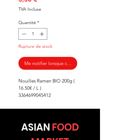
TVA Incluse
Quantité
*
Rupture de stock
Me notifier lorsque cet article est disponible
Nouilles Ramen BIO 200g (
16.50€ / L )
3364699045412
ASIA
N
FOOD