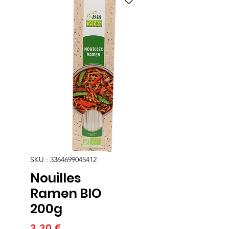
SKU : 3364699045412
Nouilles
Ramen BIO
200g
Prix
3,30 €