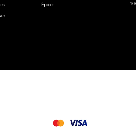
10
tes
Épices
ous
CGV&CGU
Nous acceptons les modes de paiement suivant