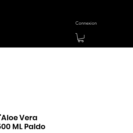
Connexion
es
Meilleures Ventes
Plus
l'Aloe Vera
500 ML Paldo