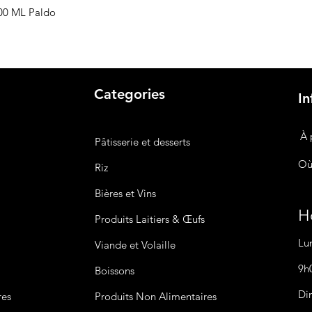
500 ML Paldo
Categories
In
À 
Pâtisserie et desserts
Où
Riz
Bières
et Vins
Ho
Produits Laitiers &
Œufs
Lu
Viande et Volaille
9h
Boissons
Di
res
Produits Non
Alimentaires