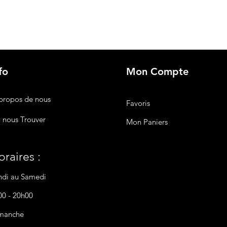
fo
Mon Compte
propos de nous
Favoris
 nous Trouver
Mon Paniers
raires :
ndi au Samedi
00 - 20h00
manche