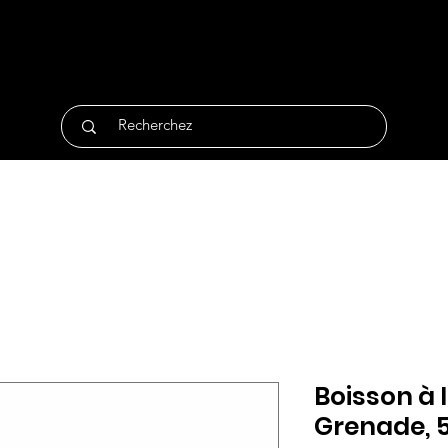
tique
Traiteur
Surgelés
Bio
Non Alimentair
Boisson à 
Grenade, 