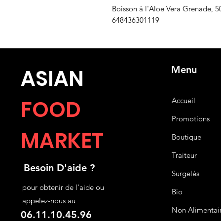
Boisson à l'Aloe Vera Grenade, 
648436301119
Menu
ASIA
N
FOOD
Accueil
Promotions
MARKET
Boutique
Traiteur
Besoin D'aide ?
Surgelés
pour obtenir de l'aide ou
Bio
appelez-nous au
Non Alimentai
06.11.10.45.96