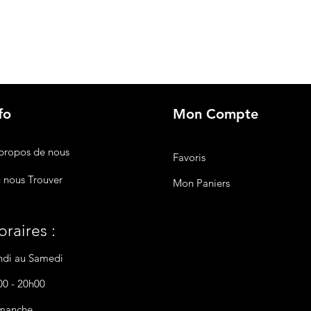
fo
Mon Compte
propos de nous
Favoris
 nous Trouver
Mon Paniers
raires :
ndi au Samedi
00 - 20h00
manche