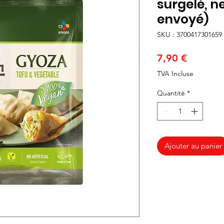
surgelé, n
envoyé)
SKU : 3700417301659
Prix
7,90 €
TVA Incluse
Quantité
*
Ajouter au panier