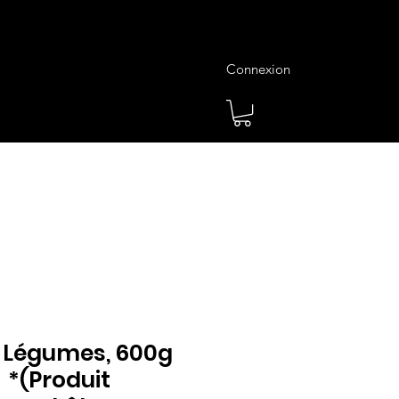
Connexion
es
Meilleures Ventes
Plus
 Légumes, 600g
 *(Produit