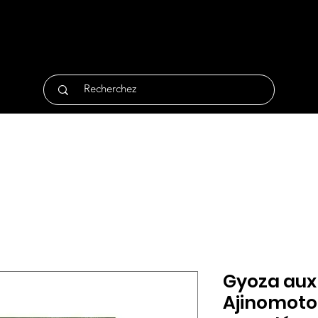
tique
Traiteur
Surgelés
Bio
Non Alimentair
Gyoza aux
Ajinomoto