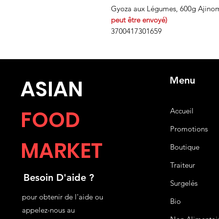
Gyoza aux Légumes, 600g Ajino
peut être envoyé)
3700417301659
Menu
ASIA
N
FOOD
Accueil
Promotions
MARKET
Boutique
Traiteur
Besoin D'aide ?
Surgelés
pour obtenir de l'aide ou
Bio
appelez-nous au