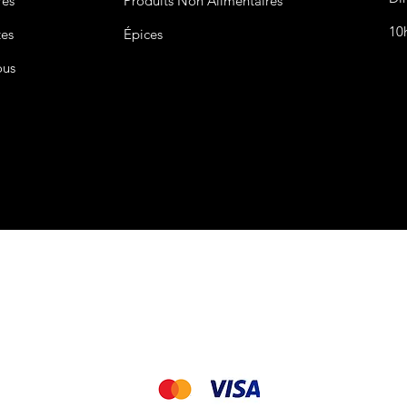
res
Produits Non
Alimentaires
10
tes
Épices
ous
CGV&CGU
Nous acceptons les modes de paiement suivant