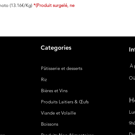
moto (13.16€/Kg)
*(Produit surgelé, ne
Categories
In
À 
Pâtisserie et desserts
Où
Riz
Bières
et Vins
Ho
Produits Laitiers &
Œufs
Lu
Viande et Volaille
9h
Boissons
Di