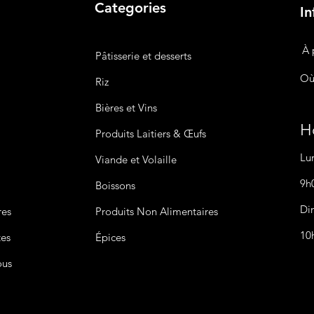
Categories
In
À 
Pâtisserie et desserts
Où
Riz
Bières
et Vins
Ho
Produits Laitiers &
Œufs
Lu
Viande et Volaille
9h
Boissons
Di
res
Produits Non
Alimentaires
10
tes
Épices
ous