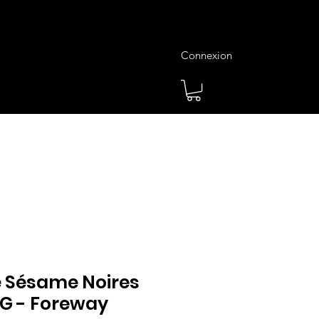
Connexion
es
Meilleures Ventes
Plus
e Sésame Noires
1 G - Foreway