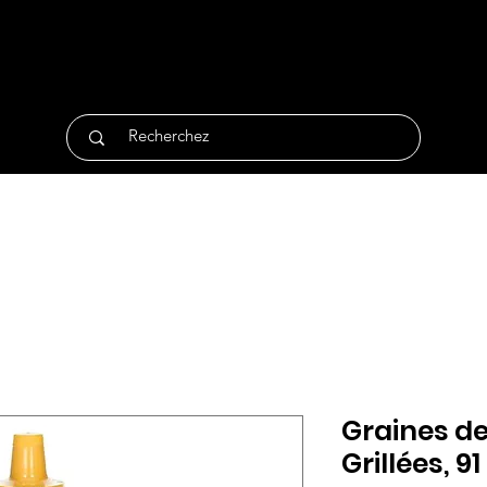
tique
Traiteur
Surgelés
Bio
Non Alimentair
Graines d
Grillées, 9