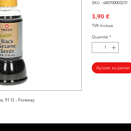
SKU : 640700003231
Prix
3,90 €
TVA Incluse
Quantité
*
Ajouter au panier
es, 91 G - Foreway