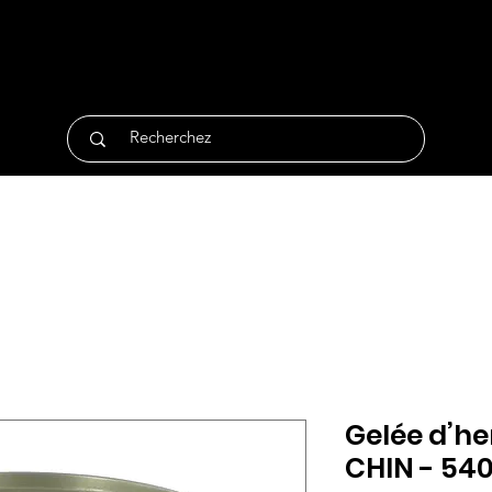
tique
Traiteur
Surgelés
Bio
Non Alimentair
Gelée d’he
CHIN - 54