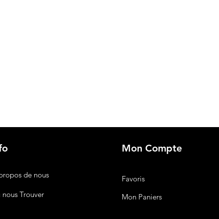
fo
Mon Compte
propos de nous
Favoris
 nous Trouver
Mon Paniers