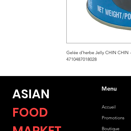
Gelée d’herbe Jelly CHIN CHIN - 
4710487018028
Menu
ASIA
N
FOOD
Accueil
Promotions
MARKET
Boutique