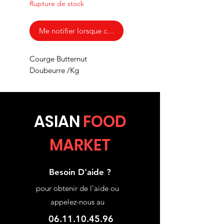
Rupture de stock
Me notifier lorsque cet article est disponible
Courge Butternut
Doubeurre /Kg
ASIA
N
FOOD
MARKET
Besoin D'aide ?
pour obtenir de l'aide ou
appelez-nous au
06.11.10.45.96