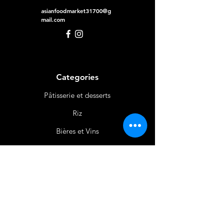
asianfoodmarket31700@g
mail.com
Categories
Pâtisserie et desserts
Riz
Bières
et Vins
Produits Laitiers &
Œufs
Viande et Volaille
Boissons
Produits Non
Alimentaires