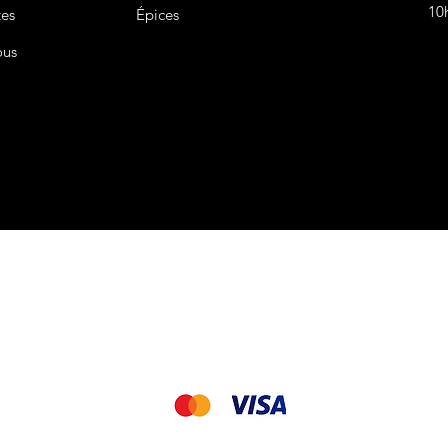
10
tes
Épices
ous
CGV&CGU
Nous acceptons les modes de paiement suivant