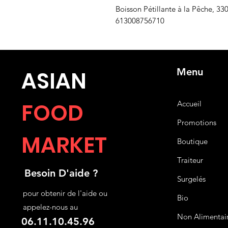
Boisson Pétillante à la Pêche, 3
613008756710
Menu
ASIA
N
FOOD
Accueil
Promotions
MARKET
Boutique
Traiteur
Besoin D'aide ?
Surgelés
pour obtenir de l'aide ou
Bio
appelez-nous au
Non Alimentai
06.11.10.45.96