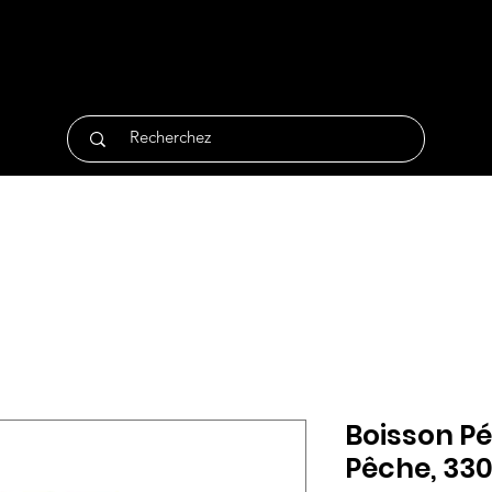
tique
Traiteur
Surgelés
Bio
Non Alimentair
Boisson Pét
Pêche, 330