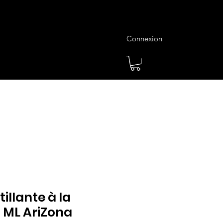
Connexion
es
Meilleures Ventes
Plus
illante à la
 ML AriZona