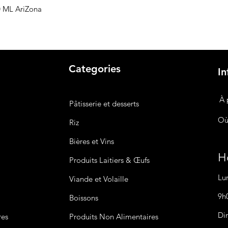
30 ML AriZona
Categories
In
À 
Pâtisserie et desserts
Où
Riz
Bières
et Vins
Ho
Produits Laitiers &
Œufs
Lu
Viande et Volaille
9h
Boissons
Di
res
Produits Non
Alimentaires