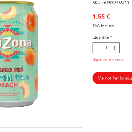
SKU : 613008756710
Prix
1,55 €
TVA Incluse
Quantité
*
Rupture de stock
Me notifier lorsqu