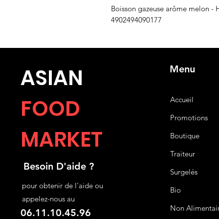
Boisson gazeuse arôme melon - 
4902494090177
Menu
ASIA
N
FOOD
Accueil
Promotions
MARKET
Boutique
Traiteur
Besoin D'aide ?
Surgelés
pour obtenir de l'aide ou
Bio
appelez-nous au
Non Alimentai
06.11.10.45.96