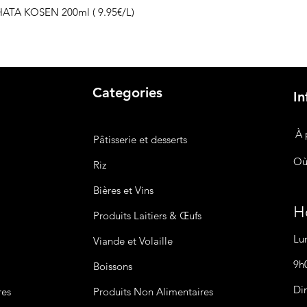
HATA KOSEN 200ml ( 9.95€/L)
Categories
In
À 
Pâtisserie et desserts
Où
Riz
Bières
et Vins
Ho
Produits Laitiers &
Œufs
Lu
Viande et Volaille
9h
Boissons
Di
res
Produits Non
Alimentaires