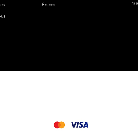
10
tes
Épices
ous
CGV&CGU
Nous acceptons les modes de paiement suivant