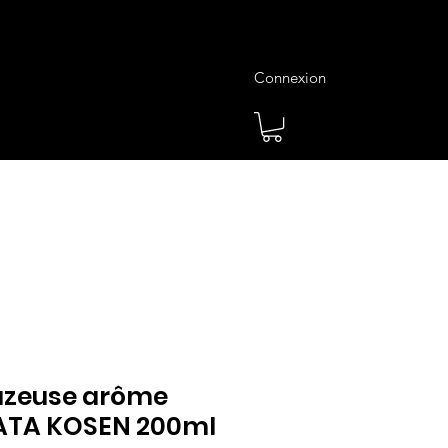
Connexion
es
Meilleures Ventes
Plus
azeuse arôme
ATA KOSEN 200ml