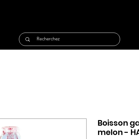
tique
Traiteur
Surgelés
Bio
Non Alimentair
Boisson g
melon - H