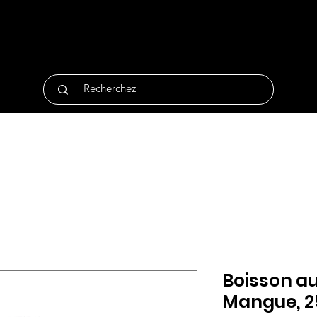
tique
Traiteur
Surgelés
Bio
Non Alimentair
Boisson au
Mangue, 