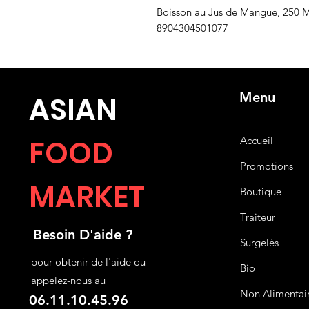
Boisson au Jus de Mangue, 250
8904304501077
Menu
ASIA
N
FOOD
Accueil
Promotions
MARKET
Boutique
Traiteur
Besoin D'aide ?
Surgelés
pour obtenir de l'aide ou
Bio
appelez-nous au
Non Alimentai
06.11.10.45.96