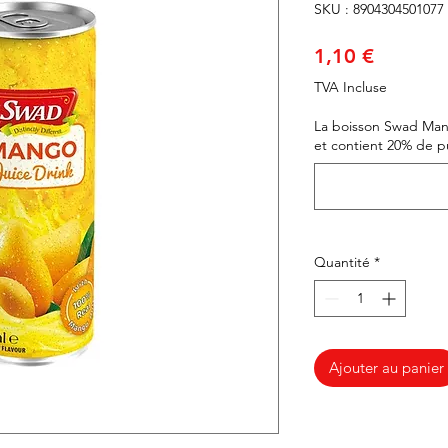
SKU : 8904304501077
Prix
1,10 €
TVA Incluse
La boisson Swad Mang
et contient 20% de pu
Quantité
*
Ajouter au panier