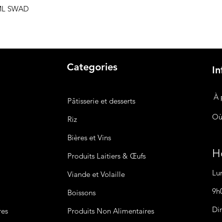
 ML SWAD
Categories
In
À 
Pâtisserie et desserts
Où
Riz
Bières
et Vins
Ho
Produits Laitiers &
Œufs
Lu
Viande et Volaille
9h
Boissons
Di
res
Produits Non
Alimentaires