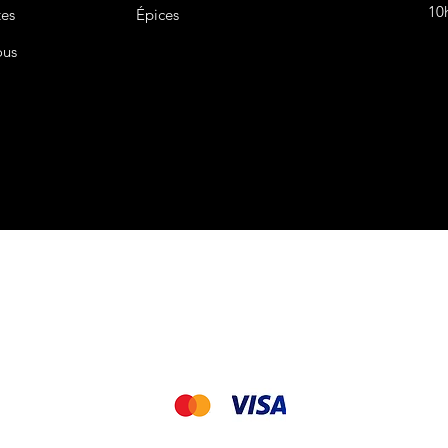
10
tes
Épices
ous
CGV&CGU
Nous acceptons les modes de paiement suivant