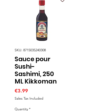
SKU: 8715035240308
Sauce pour
Sushi-
Sashimi, 250
ML Kikkoman
Price
€3.99
Sales Tax Included
Quantity
*