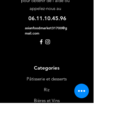
pour obtenir de l'aide ou
appelez-nous au
06.11.10.45.96
asianfoodmarket31700@g
mail.com
Categories
Pâtisserie et desserts
Riz
Bières
et Vins
Produits Laitiers &
Œufs
Viande et Volaille