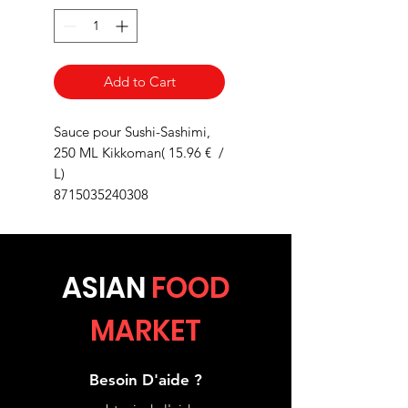
Add to Cart
Sauce pour Sushi-Sashimi,
250 ML Kikkoman( 15.96 € /
L)
8715035240308
ASIA
N
FOOD
MARKET
Besoin D'aide ?