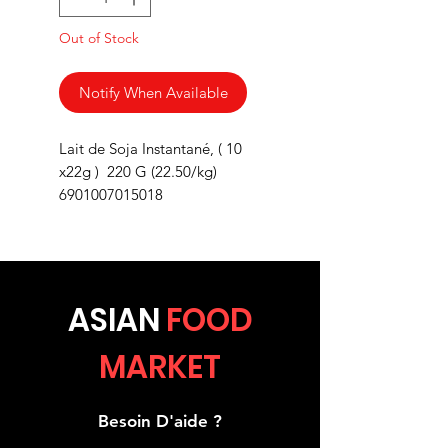
Out of Stock
Notify When Available
Lait de Soja Instantané, ( 10
x22g ) 220 G (22.50/kg)
6901007015018
ASIA
N
FOOD
MARKET
Besoin D'aide ?