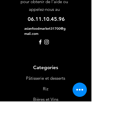
pour obtenir de l'aide ou
appelez-nous au
06.11.10.45.96
asianfoodmarket31700@g
mail.com
Categories
Pâtisserie et desserts
Riz
Bières
et Vins
Produits Laitiers &
Œufs
Viande et Volaille