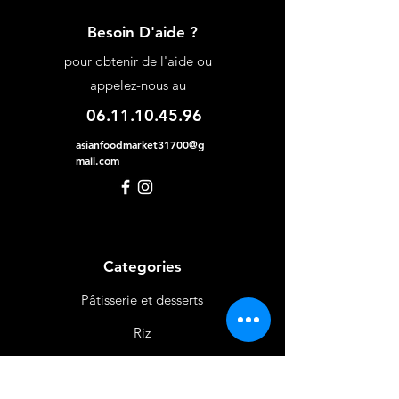
Besoin D'aide ?
pour obtenir de l'aide ou
appelez-nous au
06.11.10.45.96
asianfoodmarket31700@g
mail.com
Categories
Pâtisserie et desserts
Riz
Bières
et Vins
Produits Laitiers &
Œufs