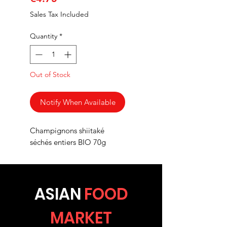
Sales Tax Included
Quantity
*
Out of Stock
Notify When Available
Champignons shiitaké
séchés entiers BIO 70g
ASIA
N
FOOD
MARKET