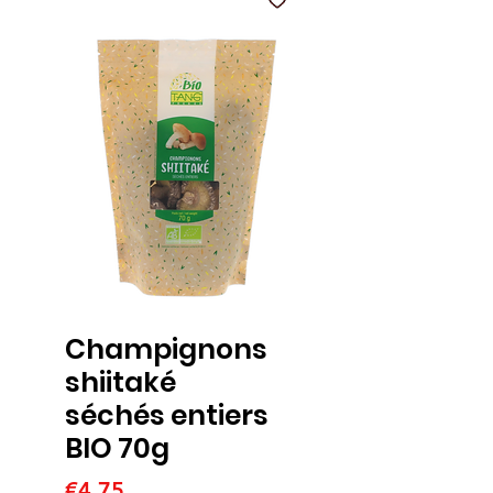
Champignons
shiitaké
séchés entiers
BIO 70g
Price
€4.75