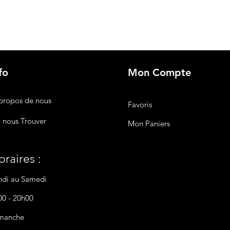
fo
Mon Compte
propos de nous
Favoris
 nous Trouver
Mon Paniers
raires :
ndi au Samedi
00 - 20h00
manche