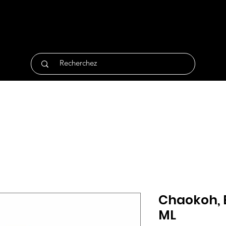
tique
Traiteur
Surgelés
Bio
Non Alimentair
Chaokoh, 
ML