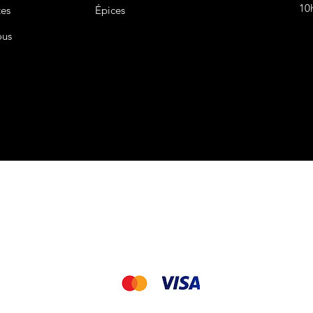
10
tes
Épices
ous
CGV&CGU
Nous acceptons les modes de paiement suivant