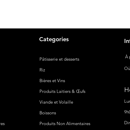
Categories
In
À 
Pâtisserie et desserts
Où
Riz
Bières
et Vins
Ho
Produits Laitiers &
Œufs
Lu
Viande et Volaille
9h
Boissons
Di
res
Produits Non
Alimentaires