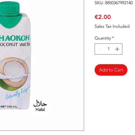
SKU: 8850367992140
Price
€2.00
Sales Tax Included
Quantity
*
Add to Cart