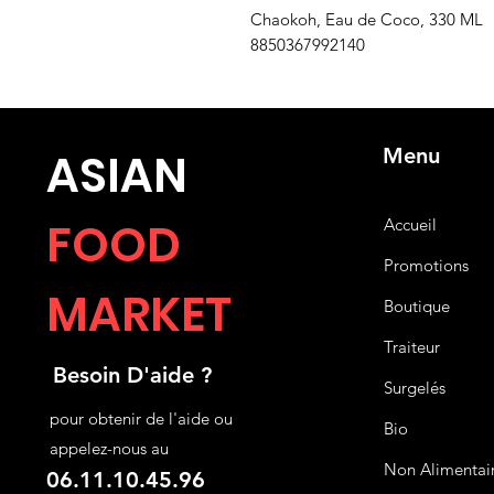
Chaokoh, Eau de Coco, 330 ML
8850367992140
Menu
ASIA
N
FOOD
Accueil
Promotions
MARKET
Boutique
Traiteur
Besoin D'aide ?
Surgelés
pour obtenir de l'aide ou
Bio
appelez-nous au
Non Alimentai
06.11.10.45.96